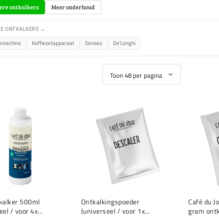
ere ontkalkers
Meer onderhoud
E ONTKALKERS →
iemachine
Koffiezetapparaat
Senseo
De'Longhi
tkalker 500ml
Ontkalkingspoeder
Café du J
eel / voor 4x
(universeel / voor 1x
gram ont