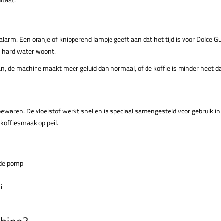
. Een oranje of knipperend lampje geeft aan dat het tijd is voor Dolce Gust
et hard water woont.
aan, de machine maakt meer geluid dan normaal, of de koffie is minder heet d
s
 bewaren. De vloeistof werkt snel en is speciaal samengesteld voor gebruik
koffiesmaak op peil.
 de pomp
i
chine?