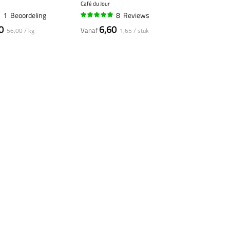
Café du Jour
1
Beoordeling
8
Reviews
98%
0
6,60
Vanaf
56,00 / kg
1,65 / stuk