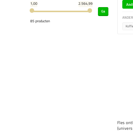
1,00
2.564,99
And
Ga
ANDER
85 producten
Koff
Fles on
(univers