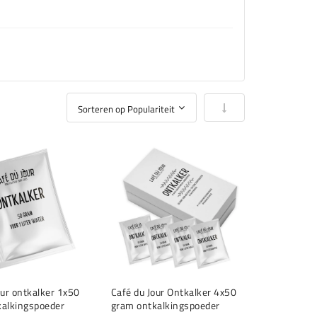
Van laag naar hoog so
our ontkalker 1x50
Café du Jour Ontkalker 4x50
kalkingspoeder
gram ontkalkingspoeder