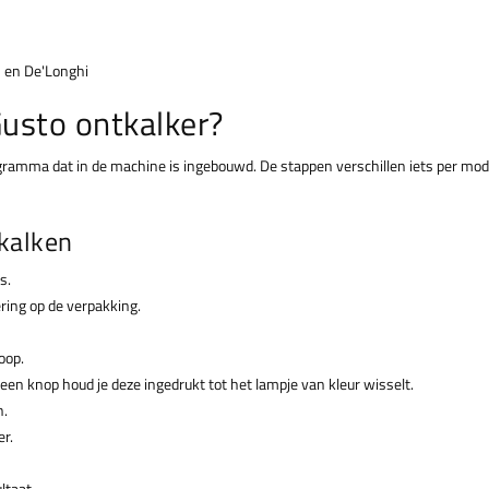
 en De'Longhi
Gusto ontkalker?
gramma dat in de machine is ingebouwd. De stappen verschillen iets per model
kalken
s.
ring op de verpakking.
oop.
en knop houd je deze ingedrukt tot het lampje van kleur wisselt.
n.
r.
ltaat.