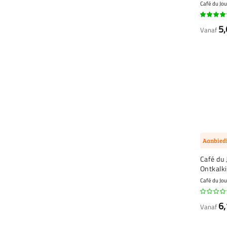
ontkalk
Café du Jou
94%
5,
Vanaf
Aanbied
Café du 
Ontkalki
Café du Jou
6,
Vanaf