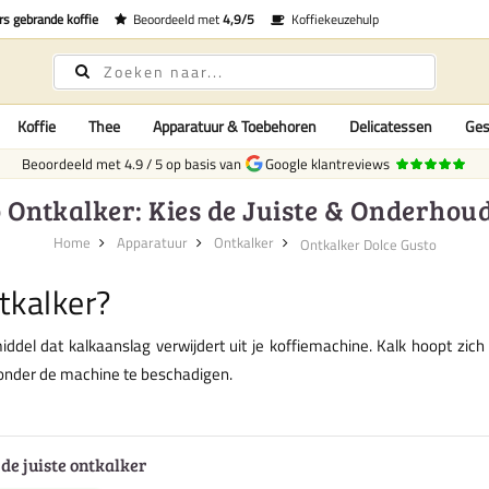
rs gebrande koffie
Beoordeeld met
4,9/5
Koffiekeuzehulp
Koffie
Thee
Apparatuur & Toebehoren
Delicatessen
Ges
Beoordeeld met
4.9
/
5
op basis van
Google klantreviews
 Ontkalker: Kies de Juiste & Onderhou
Home
Apparatuur
Ontkalker
Ontkalker Dolce Gusto
tkalker?
iddel dat kalkaanslag verwijdert uit je koffiemachine. Kalk hoopt zi
zonder de machine te beschadigen.
de juiste ontkalker