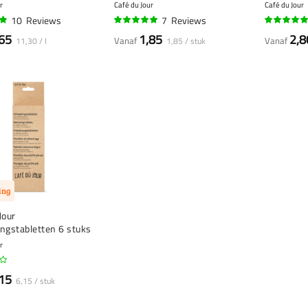
en)
ontkalken)
r
Café du Jour
Café du Jour
10
Reviews
7
Reviews
97%
100%
65
1,85
2,8
Vanaf
Vanaf
11,30 / l
1,85 / stuk
ing
Jour
ngstabletten 6 stuks
r
15
6,15 / stuk