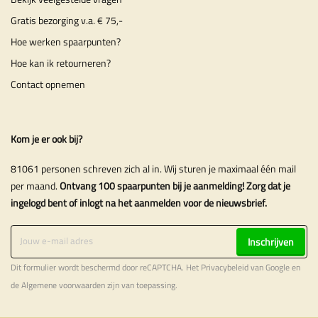
Gratis bezorging v.a. € 75,-
Hoe werken spaarpunten?
Hoe kan ik retourneren?
Contact opnemen
Kom je er ook bij?
81061 personen schreven zich al in. Wij sturen je maximaal één mail
per maand.
Ontvang 100 spaarpunten bij je aanmelding! Zorg dat je
ingelogd bent of inlogt na het aanmelden voor de nieuwsbrief.
Inschrijven
Dit formulier wordt beschermd door reCAPTCHA. Het
Privacybeleid
van Google en
de
Algemene voorwaarden
zijn van toepassing.