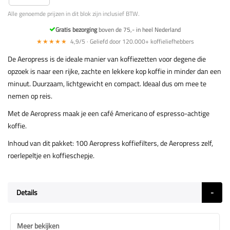
Alle genoemde prijzen in dit blok zijn inclusief BTW.
Gratis bezorging
boven de 75,- in heel Nederland
★★★★★
4,9/5 · Geliefd door 120.000+ koffieliefhebbers
De Aeropress is de ideale manier van koffiezetten voor degene die
opzoek is naar een rijke, zachte en lekkere kop koffie in minder dan een
minuut. Duurzaam, lichtgewicht en compact. Ideaal dus om mee te
nemen op reis.
Met de Aeropress maak je een café Americano of espresso-achtige
koffie.
Inhoud van dit pakket: 100 Aeropress koffiefilters, de Aeropress zelf,
roerlepeltje en koffieschepje.
Details
Meer bekijken