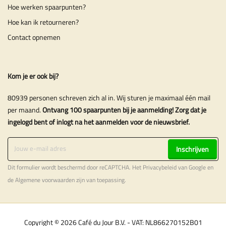
Hoe werken spaarpunten?
Hoe kan ik retourneren?
Contact opnemen
Kom je er ook bij?
80939 personen schreven zich al in. Wij sturen je maximaal één mail
per maand.
Ontvang 100 spaarpunten bij je aanmelding! Zorg dat je
ingelogd bent of inlogt na het aanmelden voor de nieuwsbrief.
Inschrijven
Dit formulier wordt beschermd door reCAPTCHA. Het
Privacybeleid
van Google en
de
Algemene voorwaarden
zijn van toepassing.
Copyright © 2026 Café du Jour B.V. - VAT: NL866270152B01