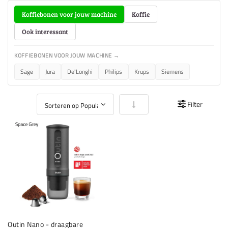
Koffiebonen voor jouw machine
Koffie
Ook interessant
KOFFIEBONEN VOOR JOUW MACHINE →
Sage
Jura
De'Longhi
Philips
Krups
Siemens
Van laag naar hoog sorteren
Filter
Outin Nano - draagbare