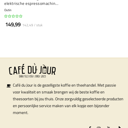
elektrische espressomachine
- capsules & gemalen koffie
Outin
149,99
142,49 / stuk
Café du Jour is de gezelligste koffie en theehandel. Met passie
voor kwaliteit en smaak brengen wij de beste koffie en
theesoorten bij jou thuis. Onze zorgvuldig geselecteerde producten
en persoonlijke service maken van elk kopje een bijzonder
moment.