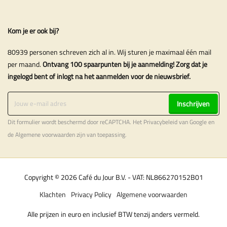
Kom je er ook bij?
80939 personen schreven zich al in. Wij sturen je maximaal één mail
per maand.
Ontvang 100 spaarpunten bij je aanmelding! Zorg dat je
ingelogd bent of inlogt na het aanmelden voor de nieuwsbrief.
Inschrijven
Dit formulier wordt beschermd door reCAPTCHA. Het
Privacybeleid
van Google en
de
Algemene voorwaarden
zijn van toepassing.
Copyright © 2026 Café du Jour B.V. - VAT: NL866270152B01
Klachten
Privacy Policy
Algemene voorwaarden
Alle prijzen in euro en inclusief BTW tenzij anders vermeld.